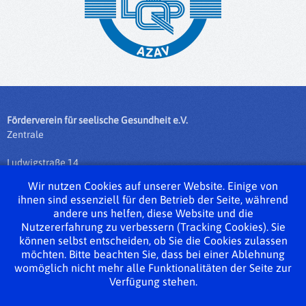
Förderverein für seelische Gesundheit e.V.
Zentrale
Ludwigstraße 14
35390 Gießen
Wir nutzen Cookies auf unserer Website. Einige von
ihnen sind essenziell für den Betrieb der Seite, während
Tel.: 0641 / 975 76 - 0
andere uns helfen, diese Website und die
Fax: 0641 / 975 76 - 50
Nutzererfahrung zu verbessern (Tracking Cookies). Sie
info@fsg-giessen.de
können selbst entscheiden, ob Sie die Cookies zulassen
möchten. Bitte beachten Sie, dass bei einer Ablehnung
Impressum
womöglich nicht mehr alle Funktionalitäten der Seite zur
Verfügung stehen.
Datenschutzerklärung