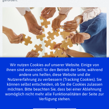
gefördert.
Wir nutzen Cookies auf unserer Website. Einige von
ihnen sind essenziell für den Betrieb der Seite, während
andere uns helfen, diese Website und die
Nutzererfahrung zu verbessern (Tracking Cookies). Sie
können selbst entscheiden, ob Sie die Cookies zulassen
möchten. Bitte beachten Sie, dass bei einer Ablehnung
womöglich nicht mehr alle Funktionalitäten der Seite zur
Verfügung stehen.
Impressum
Datenschutzerklärung
Sitemap