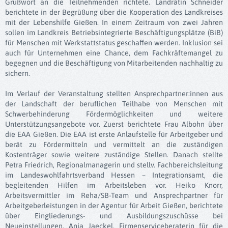
Grußwort an die Teilnehmenden richtete. Landrätin Schneider
berichtete in der Begrüßung über die Kooperation des Landkreises
mit der Lebenshilfe Gießen. In einem Zeitraum von zwei Jahren
sollen im Landkreis Betriebsintegrierte Beschäftigungsplätze (BiB)
für Menschen mit Werkstattstatus geschaffen werden. Inklusion sei
auch für Unternehmen eine Chance, dem Fachkräftemangel zu
begegnen und die Beschäftigung von Mitarbeitenden nachhaltig zu
sichern.
Im Verlauf der Veranstaltung stellten Ansprechpartner:innen aus
der Landschaft der beruflichen Teilhabe von Menschen mit
Schwerbehinderung Fördermöglichkeiten und weitere
Unterstützungsangebote vor. Zuerst berichtete Frau Albohn über
die EAA Gießen. Die EAA ist erste Anlaufstelle für Arbeitgeber und
berät zu Fördermitteln und vermittelt an die zuständigen
Kostenträger sowie weitere zuständige Stellen. Danach stellte
Petra Friedrich, Regionalmanagerin und stellv. Fachbereichsleitung
im Landeswohlfahrtsverband Hessen – Integrationsamt, die
begleitenden Hilfen im Arbeitsleben vor. Heiko Knorr,
Arbeitsvermittler im Reha/SB-Team und Ansprechpartner für
Arbeitgeberleistungen in der Agentur für Arbeit Gießen, berichtete
über Eingliederungs- und Ausbildungszuschüsse bei
Neueinstellungen. Anja Jaeckel, Firmenserviceberaterin für die